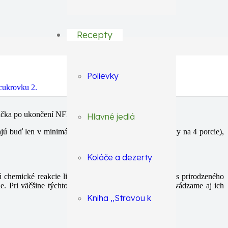
Recepty
Polievky
lnička po ukončení NFI protokolu.
Hlavné jedlá
jú buď len v minimálnom množstve (1/4 čajovej ližičky na 4 porcie),
Koláče a dezerty
 chemické reakcie lipolýzy (odbúravania tukov) počas prirodzeného
ie. Pri väčšine týchto receptov na hlavné jedlá však uvádzame aj ich
Kniha ,,Stravou k