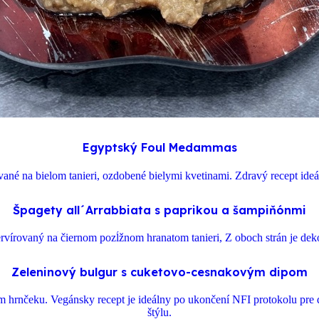
Egyptský Foul Medammas
Špagety all´Arrabbiata s paprikou a šampiňónmi
Zeleninový bulgur s cuketovo-cesnakovým dipom