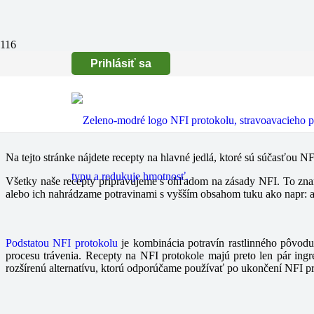
Prihlásiť sa
Na tejto stránke nájdete recepty na hlavné jedlá, ktoré sú súčasťou N
Všetky naše recepty pripravujeme s ohľadom na zásady NFI. To zname
alebo ich nahrádzame potravinami s vyšším obsahom tuku ako napr: a
Podstatou NFI protokolu
je kombinácia potravín rastlinného pôvodu
procesu trávenia. Recepty na NFI protokole majú preto len pár ingre
rozšírenú alternatívu, ktorú odporúčame používať po ukončení NFI p