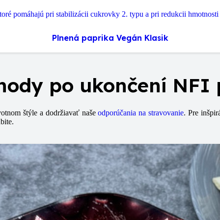
Plnená paprika Vegán Klasik
hody po ukončení NFI 
otnom štýle a dodržiavať naše
odporúčania na stravovanie
. Pre inšpi
bite.