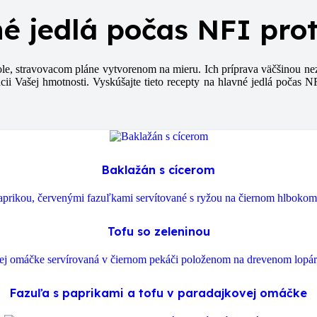
é jedlá počas NFI pro
le, stravovacom pláne vytvorenom na mieru. Ich príprava väčšinou nez
i Vašej hmotnosti. Vyskúšajte tieto recepty na hlavné jedlá počas NFI
Baklažán s cícerom
Tofu so zeleninou
Fazuľa s paprikami a tofu v paradajkovej omáčke