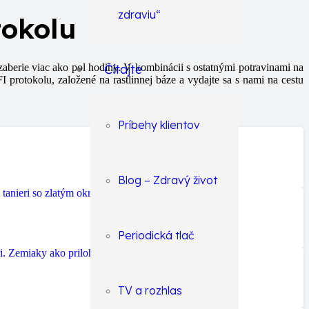
zdraviu“
tokolu
aberie viac ako pol hodiny. V kombinácii s ostatnými potravinami na
Čítajte
 protokolu, založené na rastlinnej báze a vydajte sa s nami na cestu
Príbehy klientov
Blog – Zdravý život
Periodická tlač
TV a rozhlas