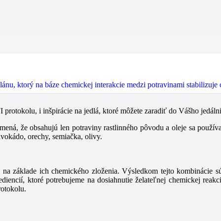
Hlavné jedlá
FI protokolu, i inšpirácie na jedlá, ktoré môžete zaradiť do Vášho jedá
ná, že obsahujú len potraviny rastlinného pôvodu a oleje sa používa
vokádo, orechy, semiačka, olivy.
 na základe ich chemického zloženia. Výsledkom tejto kombinácie sú
diencií, ktoré potrebujeme na dosiahnutie želateľnej chemickej reakc
rotokolu.