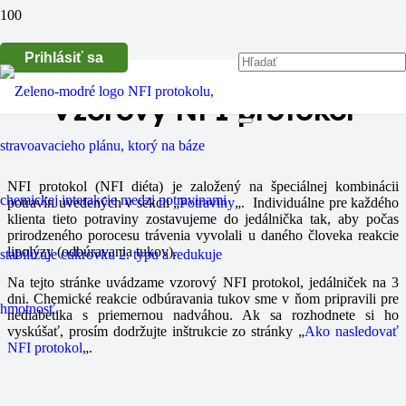
Prihlásiť sa
Vzorový NFI protokol
NFI protokol (NFI diéta) je založený na špeciálnej kombinácii
potravín uvedených v sekcii „
Potraviny
„. Individuálne pre každého
klienta tieto potraviny zostavujeme do jedálnička tak, aby počas
prirodzeného porocesu trávenia vyvolali u daného človeka reakcie
lipolýzy (odbúravania tukov).
Na tejto stránke uvádzame vzorový NFI protokol, jedálniček na 3
dni. Chemické reakcie odbúravania tukov sme v ňom pripravili pre
nediabetika s priemernou nadváhou. Ak sa rozhodnete si ho
vyskúšať, prosím dodržujte inštrukcie zo stránky „
Ako nasledovať
NFI protokol
„.