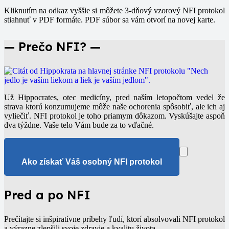
Kliknutím na odkaz vyššie si môžete 3-dňový vzorový NFI protokol
stiahnuť v PDF formáte. PDF súbor sa vám otvorí na novej karte.
— Prečo NFI? —
Už Hippocrates, otec medicíny, pred naším letopočtom vedel že
strava ktorú konzumujeme môže naše ochorenia spôsobiť, ale ich aj
vyliečiť. NFI protokol je toho priamym dôkazom. Vyskúšajte aspoň
dva týždne. Vaše telo Vám bude za to vďačné.
Ako získať Váš osobný NFI protokol
Pred a po NFI
Prečítajte si inšpiratívne príbehy ľudí, ktorí absolvovali NFI protokol
a výrazne zlepšili svoje zdravie a kvalitu života.