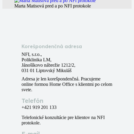
Marta Matisová pred a po NFI protokole
Korešpondenčná adresa
NFI, s.r.o.,
Poliklinika LM,
Jánošíkovo nábrežie 1212/2,
031 01 Liptovský Mikuláš
Adresa je len korešpondenčná. Pracujeme
online formou Home Office s klientmi po celom
svete.
Telefón
+421 919 201 133
Telefonické konzultácie pre klientov na NFI
protokole.
E-mail