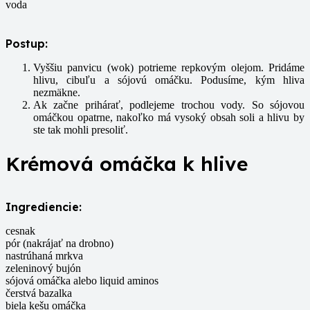
voda
Postup:
Vyššiu panvicu (wok) potrieme repkovým olejom. Pridáme
hlivu, cibuľu a sójovú omáčku. Podusíme, kým hliva
nezmäkne.
Ak začne prihárať, podlejeme trochou vody. So sójovou
omáčkou opatrne, nakoľko má vysoký obsah soli a hlivu by
ste tak mohli presoliť.
Krémová omáčka k hlive
Ingrediencie:
cesnak
pór (nakrájať na drobno)
nastrúhaná mrkva
zeleninový bujón
sójová omáčka alebo liquid aminos
čerstvá bazalka
biela kešu omáčka