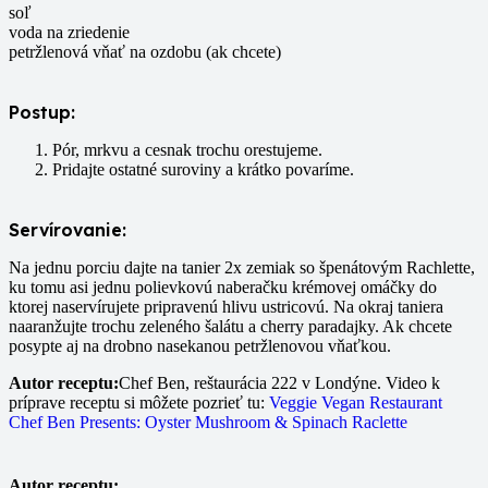
soľ
voda na zriedenie
petržlenová vňať na ozdobu (ak chcete)
Postup:
Pór, mrkvu a cesnak trochu orestujeme.
Pridajte ostatné suroviny a krátko povaríme.
Servírovanie:
Na jednu porciu dajte na tanier 2x zemiak so špenátovým Rachlette,
ku tomu asi jednu polievkovú naberačku krémovej omáčky do
ktorej naservírujete pripravenú hlivu ustricovú. Na okraj taniera
naaranžujte trochu zeleného šalátu a cherry paradajky. Ak chcete
posypte aj na drobno nasekanou petržlenovou vňaťkou.
Autor receptu:
Chef Ben, reštaurácia 222 v Londýne. Video k
príprave receptu si môžete pozrieť tu:
Veggie Vegan Restaurant
Chef Ben Presents: Oyster Mushroom & Spinach Raclette
Autor receptu: