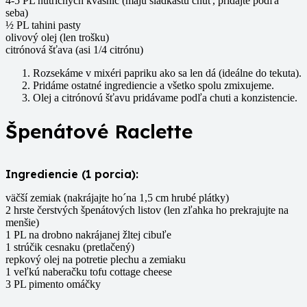
4-5 PL nutričných kvasníc (majú sladkastú chuť, pridajte podľa
seba)
½ PL tahini pasty
olivový olej (len trošku)
citrónová šťava (asi 1/4 citrónu)
Rozsekáme v mixéri papriku ako sa len dá (ideálne do tekuta).
Pridáme ostatné ingrediencie a všetko spolu zmixujeme.
Olej a citrónovú šťavu pridávame podľa chuti a konzistencie.
Špenátové Raclette
Ingrediencie (1 porcia):
väčší zemiak (nakrájajte ho´na 1,5 cm hrubé plátky)
2 hrste čerstvých špenátových listov (len zľahka ho prekrajujte na
menšie)
1 PL na drobno nakrájanej žltej cibuľe
1 strúčik cesnaku (pretlačený)
repkový olej na potretie plechu a zemiaku
1 veľkú naberačku tofu cottage cheese
3 PL pimento omáčky