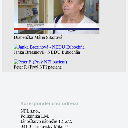
Diabetička Mária Sikorová
Janka Brezinová - NEDU Ľubochňa
Peter P. (Prvý NFI pacient)
Marta Matisová pred a po NFI protokole
Korešpondenčná adresa
NFI, s.r.o.,
Poliklinika LM,
Jánošíkovo nábrežie 1212/2,
031 01 Liptovský Mikuláš