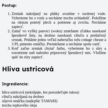
Postup:
Zemiak nakrájaný na plátky uvaríme v osolenej vode.
Vyberieme ho z vody a necháme trochu ochladnúť. Položíme
na olejom potretý plech a potrieme aj zvrchu. Necháme
zapiecť.
Zatiaľ vo vyššej panvici (woku) zmiešame zľahka nasekané
špenátové listy, na drobno nasekanú cibuľu a pretlačený
cesnak. Pridáme jednu veľkú naberačku tofu cottage chease a
3 PL pimento omáčky. Premiešame a necháme spolu variť.
Keď začne zemiak chytať farbu, vyberieme ho z rúry a
rozotrieme naň nahrubo pripravený špenátový mix. Vložíme
späť do rúry zapiecť.
Hliva ustricová
Ingrediencie:
hliva ustricová (nekrájajte, len porozdeľujte rukou)
cibuľa nakrájaná na drobno
sójová omáčka (najlepšie TAMARI)
trochu repkového oleja