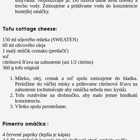
umývadla. Nepoužívajte ju. Do mixéra dáme kešu oriešky a
trochu vody. Zmixujeme a pridávame vodu do konzistencie
hustejšej omáčky.
Tofu cottage cheese:
150 ml sójového mlieka (SWEATEN)
60 ml olivového oleja
1 malý strúčik cesnaku (pretlačiť)
soľ
citrónová šťava na zahustenie (asi 1/2 citrónu)
360 g tofu originál
Mlieko, olej, cesnak a soľ spolu zmixujeme do hladka.
Preložíme do väčšej misky a prilievame citrónovú šťavu na
zahustenie (ochutnávajte aby omáčka nebola moc kyslá).
Tofu rozdrvíme na drobnučko, aby malo jemne hrudkatú
konzistenciu.
Všetko spolu premiešame.
Pimento omáčka :
4 červené papriky (lepšia je kápia)