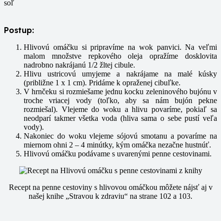
soľ
Postup:
Hlivovú omáčku si pripravíme na wok panvici. Na veľmi
malom množstve repkového oleja opražíme dosklovita
nadrobno nakrájanú 1/2 žltej cibule.
Hlivu ustricovú umyjeme a nakrájame na malé kúsky
(približne 1 x 1 cm). Pridáme k opraženej cibuľke.
V hrnčeku si rozmiešame jednu kocku zeleninového bujónu v
troche vriacej vody (toľko, aby sa nám bujón pekne
rozmiešal). Vlejeme do woku a hlivu povaríme, pokiaľ sa
neodparí takmer všetka voda (hliva sama o sebe pustí veľa
vody).
Nakoniec do woku vlejeme sójovú smotanu a povaríme na
miernom ohni 2 – 4 minútky, kým omáčka nezačne hustnúť.
Hlivovú omáčku podávame s uvarenými penne cestovinami.
Recept na penne cestoviny s hlivovou omáčkou môžete nájsť aj v
našej knihe „Stravou k zdraviu“ na strane 102 a 103.