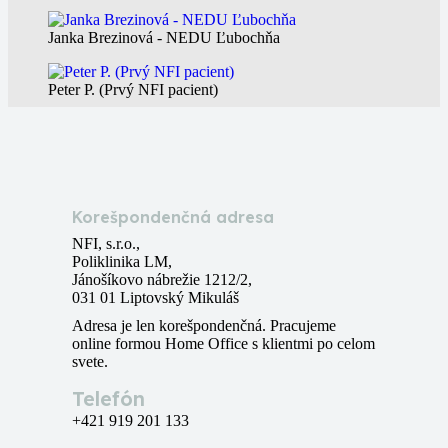
Janka Brezinová - NEDU Ľubochňa
Peter P. (Prvý NFI pacient)
Marta Matisová pred a po NFI protokole
Korešpondenčná adresa
NFI, s.r.o.,
Poliklinika LM,
Jánošíkovo nábrežie 1212/2,
031 01 Liptovský Mikuláš
Adresa je len korešpondenčná. Pracujeme
online formou Home Office s klientmi po celom
svete.
Telefón
+421 919 201 133