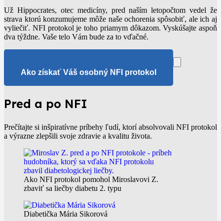
Už Hippocrates, otec medicíny, pred naším letopočtom vedel že
strava ktorú konzumujeme môže naše ochorenia spôsobiť, ale ich aj
vyliečiť. NFI protokol je toho priamym dôkazom. Vyskúšajte aspoň
dva týždne. Vaše telo Vám bude za to vďačné.
Ako získať Váš osobný NFI protokol
Pred a po NFI
Prečítajte si inšpiratívne príbehy ľudí, ktorí absolvovali NFI protokol
a výrazne zlepšili svoje zdravie a kvalitu života.
Ako NFI protokol pomohol Miroslavovi Z.
zbaviť sa liečby diabetu 2. typu
Diabetička Mária Sikorová